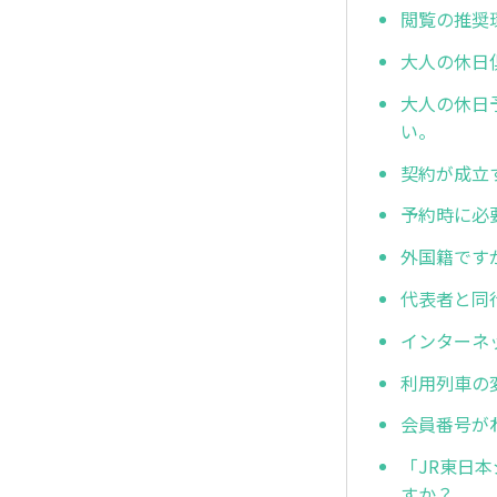
閲覧の推奨
大人の休日
大人の休日
い。
契約が成立
予約時に必
外国籍です
代表者と同
インターネ
利用列車の
会員番号が
「JR東日
すか？