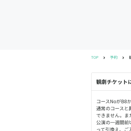
TOP
予約
観劇チケット
コースNoがB8
通常のコースと
できません。ま
公演の一週間前
って引換え、ご